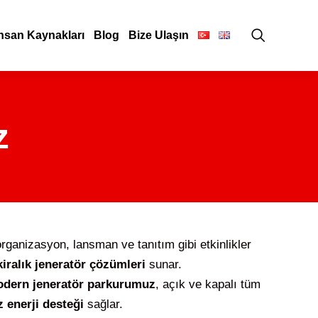
nsan Kaynakları
Blog
Bize Ulaşın
z
 organizasyon, lansman ve tanıtım gibi etkinlikler
kiralık jeneratör çözümleri
sunar.
dern jeneratör parkurumuz
, açık ve kapalı tüm
z enerji desteği
sağlar.