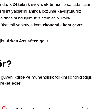
ında,
7/24 teknik servis ekibimiz
ile sahada hazır
erji ihtiyaçlarını anında çözüme kavuştururuz.
altında sunduğumuz sistemler, yüksek
tüketimli yapısıyla hem
ekonomik hem çevre
isi Arken Assist’ten gelir.
ör?
güven, kalite ve mühendislik farkını sahaya taşır.
areket eder.