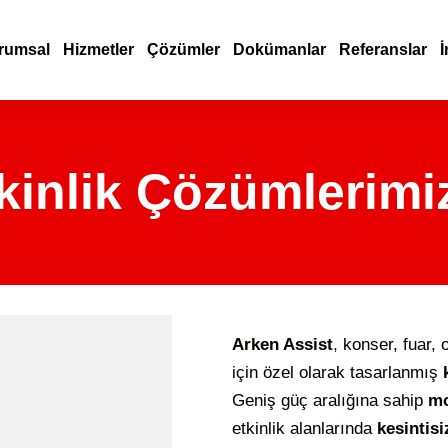
rumsal
Hizmetler
Çözümler
Dokümanlar
Referanslar
İ
kinlik Çözümlerimi
Arken Assist
, konser, fuar,
için özel olarak tasarlanmış
Geniş güç aralığına sahip
mo
etkinlik alanlarında
kesintisi