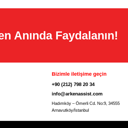
en Anında Faydalanın!
Bizimle iletişime geçin
+90 (212) 798 20 34
info@arkenassist.com
Hadımköy – Ömerli Cd. No:9, 34555
Arnavutköy/İstanbul