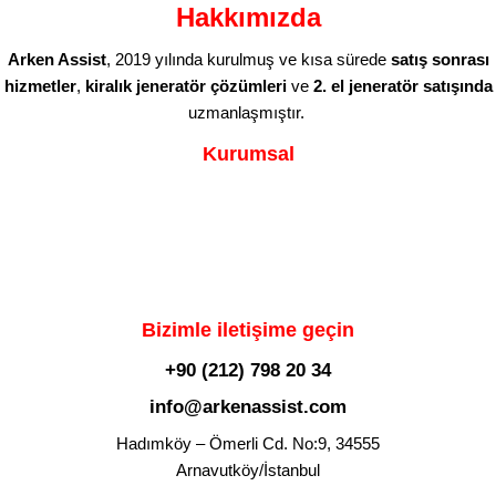
Hakkımızda
Arken Assist
, 2019 yılında kurulmuş ve kısa sürede
satış sonrası
hizmetler
,
kiralık jeneratör çözümleri
ve
2. el jeneratör satışında
uzmanlaşmıştır.
Kurumsal
Bizimle iletişime geçin
+90 (212) 798 20 34
info@arkenassist.com
Hadımköy – Ömerli Cd. No:9, 34555
Arnavutköy/İstanbul